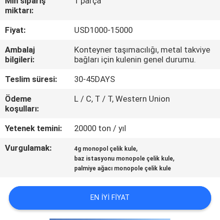
Min sipariş
1 parça
KONTROL
miktarı:
Fiyat:
USD1000-15000
BIZE
Ambalaj
Konteyner taşımacılığı, metal takviye
ULAŞIN
bilgileri:
bağları için kulenin genel durumu.
Teslim süresi:
30-45DAYS
HABERLER
Ödeme
L / C, T / T, Western Union
koşulları:
BIR
Yetenek temini:
20000 ton / yıl
TEKLIF
Vurgulamak:
,
ISTEĞI
4g monopol çelik kule
,
baz istasyonu monopole çelik kule
palmiye ağacı monopole çelik kule
SITE
HARITASI
EN IYI FIYAT