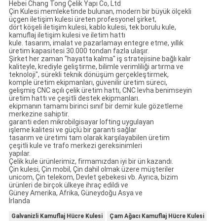
Hebei Chang Tong Çelik Yapı Co, Ltd
Çin Kulesi memleketinde bulunan
,
modern bir büyük ölçekli
üçgen iletişim kulesi üreten profesyonel şirket,
dört köşeli iletişim kulesi, kablo kulesi, tek borulu kule,
kamuflaj iletişim kulesi ve iletim hattı
kule. tasarım, imalat ve pazarlamayı entegre etme, yıllık
üretim kapasitesi 30.000 tondan fazla ulaşır.
Şirket her zaman "hayatta kalma" iş stratejisine bağlı kalır
kaliteyle, krediyle geliştirme, bilimle verimliliği artırma ve
teknoloji", sürekli teknik dönüşüm gerçekleştirmek,
komple üretim ekipmanları, güvenilir üretim süreci,
gelişmiş CNC açılı çelik üretim hattı, CNC levha benimseyin
üretim hattı ve çeşitli destek ekipmanları.
ekipmanın tamamı birinci sınıf bir demir kule gözetleme
merkezine sahiptir.
garanti eden mikrobilgisayar lofting uygulayan
işleme kalitesi ve güçlü bir garanti sağlar
tasarım ve üretimi tam olarak karşılayabilen üretim
çeşitli kule ve trafo merkezi gereksinimleri
yapılar.
Çelik kule ürünlerimiz, firmamızdan iyi bir ün kazandı.
Çin kulesi, Çin mobil, Çin dahil olmak üzere müşteriler
unicom, Çin telekom, Devlet şebekesi vb. Ayrıca, bizim
ürünleri de birçok ülkeye ihraç edildi ve
Güney Amerika, Afrika, Güneydoğu Asya ve
İrlanda
Galvanizli Kamuflaj Hücre Kulesi
Çam Ağacı Kamuflaj Hücre Kulesi