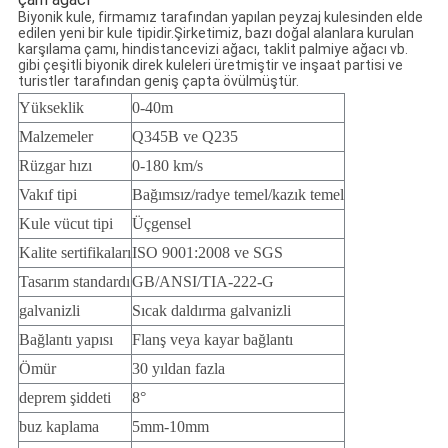
Biyonik kule, firmamız tarafından yapılan peyzaj kulesinden elde
edilen yeni bir kule tipidir.Şirketimiz, bazı doğal alanlara kurulan
karşılama çamı, hindistancevizi ağacı, taklit palmiye ağacı vb.
gibi çeşitli biyonik direk kuleleri üretmiştir ve inşaat partisi ve
turistler tarafından geniş çapta övülmüştür.
Yükseklik
0-40m
Malzemeler
Q345B ve Q235
Rüzgar hızı
0-180 km/s
Vakıf tipi
Bağımsız/radye temel/kazık temel
Kule vücut tipi
Üçgensel
Kalite sertifikaları
ISO 9001:2008 ve SGS
Tasarım standardı
GB/ANSI/TIA-222-G
galvanizli
Sıcak daldırma galvanizli
Bağlantı yapısı
Flanş veya kayar bağlantı
Ömür 
30 yıldan fazla
deprem şiddeti
8°
buz kaplama
5mm-10mm