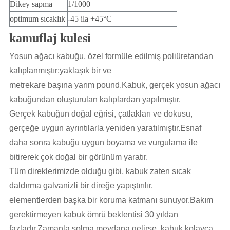
Dikey sapma
1/1000
optimum sıcaklık
-45 ila +45°C
kamuflaj kulesi
Yosun ağacı kabuğu, özel formüle edilmiş poliüretandan 
kalıplanmıştır;yaklaşık bir ve
metrekare başına yarım pound.Kabuk, gerçek yosun ağacı 
kabuğundan oluşturulan kalıplardan yapılmıştır.
Gerçek kabuğun doğal eğrisi, çatlakları ve dokusu, 
gerçeğe uygun ayrıntılarla yeniden yaratılmıştır.Esnaf 
daha sonra kabuğu uygun boyama ve vurgulama ile 
bitirerek çok doğal bir görünüm yaratır.
Tüm direklerimizde olduğu gibi, kabuk zaten sıcak 
daldırma galvanizli bir direğe yapıştırılır. 
elementlerden başka bir koruma katmanı sunuyor.Bakım 
gerektirmeyen kabuk ömrü beklentisi 30 yıldan 
fazladır.Zamanla solma meydana gelirse, kabuk kolayca 