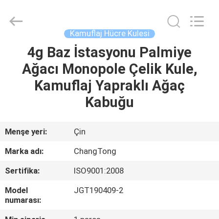
Changtong
Steel
Structure
Co.,
Ltd..
Kamuflaj Hücre Kulesi
All
Rights
4g Baz İstasyonu Palmiye
EV
Reserved.
Ağacı Monopole Çelik Kule,
ÜRÜN:%
Kamuflaj Yapraklı Ağaç
S
Kabuğu
HAKKIMIZDA
Menşe yeri:
Çin
Marka adı:
ChangTong
FABRIKA
Sertifika:
ISO9001:2008
TURU
Model
JGT190409-2
numarası:
KALITE