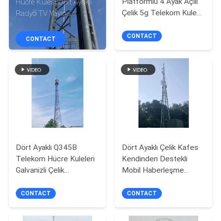
Platformlu 4 Ayak Açılı
Hücre Kulesi Dört Ayaklı
KONTROL
Çelik 5g Telekom Kulesi
Radyo TV Yayın
Tasarladı
Ekipmanı
BIZE
CONTACT
CONTACT
ULAŞIN
HABERLER
BIR
TEKLIF
Dört Ayaklı Q345B
Dört Ayaklı Çelik Kafes
ISTEĞI
Telekom Hücre Kuleleri
Kendinden Destekli
Galvanizli Çelik
Mobil Haberleşme
SITE
Haberleşme Kulesi
Kulesi 100metre
CONTACT
CONTACT
HARITASI