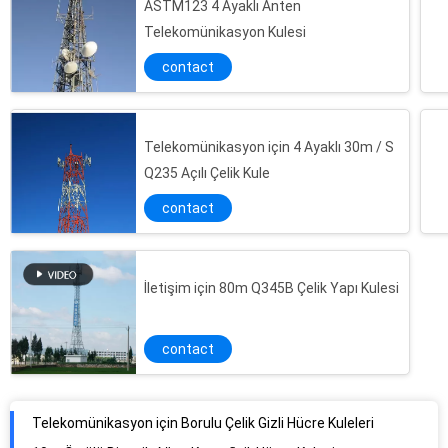
ASTM123 4 Ayaklı Anten
Telekomünikasyon Kulesi
contact
Telekomünikasyon için 4 Ayaklı 30m / S
Q235 Açılı Çelik Kule
contact
İletişim için 80m Q345B Çelik Yapı Kulesi
contact
Telekomünikasyon için Borulu Çelik Gizli Hücre Kuleleri
10m Örtülü Biyonik Ağaç Kamuflajlı Hücre Kulesi