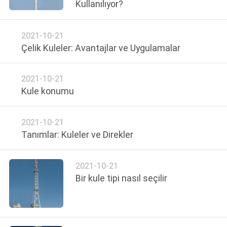
Kullanılıyor?
KONTROL
2021-10-21
BIZE
Çelik Kuleler: Avantajlar ve Uygulamalar
ULAŞIN
2021-10-21
HABERLER
Kule konumu
BIR
2021-10-21
Tanımlar: Kuleler ve Direkler
TEKLIF
ISTEĞI
2021-10-21
Bir kule tipi nasıl seçilir
SITE
HARITASI