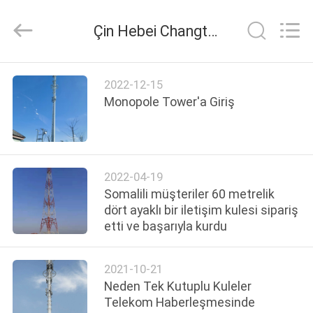
Changtong
Steel
Structure
Çin Hebei Changtong Steel Structure Co., Ltd. Şirket Haberleri
Co.,
Ltd..
All
Rights
EV
Reserved.
2022-12-15
Monopole Tower'a Giriş
ÜRÜN:%
S
2022-04-19
HAKKIMIZDA
Somalili müşteriler 60 metrelik
dört ayaklı bir iletişim kulesi sipariş
etti ve başarıyla kurdu
FABRIKA
TURU
2021-10-21
Neden Tek Kutuplu Kuleler
KALITE
Telekom Haberleşmesinde