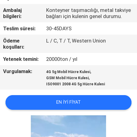
KONTROL
Ambalaj
Konteyner taşımacılığı, metal takviye
bilgileri:
bağları için kulenin genel durumu.
BIZE
Teslim süresi:
30-45DAYS
ULAŞIN
Ödeme
L / C, T / T, Western Union
koşulları:
HABERLER
Yetenek temini:
20000ton / yıl
Vurgulamak:
,
BIR
4G 5g Mobil Hücre Kulesi
,
GSM Mobil Hücre Kulesi
TEKLIF
ISO9001 2008 4G 5g Hücre Kulesi
ISTEĞI
EN IYI FIYAT
SITE
HARITASI