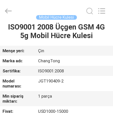
Changtong
Steel
Structure
Co.,
Ltd..
Mobil Hücre Kulesi
All
Rights
ISO9001 2008 Üçgen GSM 4G
EV
Reserved.
5g Mobil Hücre Kulesi
ÜRÜN:%
S
Menşe yeri:
Çin
Marka adı:
ChangTong
HAKKIMIZDA
Sertifika:
ISO9001:2008
Model
JGT190409-2
FABRIKA
numarası:
TURU
Min sipariş
1 parça
miktarı:
KALITE
Fiyat:
USD1000-15000