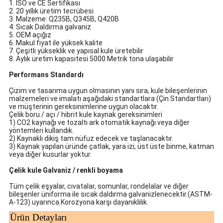
1. ISO ve CE Sertifikası
2. 20 yıllık üretim tecrübesi
3. Malzeme: Q235B, Q345B, Q420B
4. Sıcak Daldırma galvaniz
5. OEM açığız
6. Makul fiyat ile yüksek kalite
7. Çeşitli yükseklik ve yapısal kule üretebilir
8. Aylık üretim kapasitesi 5000 Metrik tona ulaşabilir
Performans Standardı
Çizim ve tasarıma uygun olmasının yanı sıra, kule bileşenlerinin
malzemeleri ve imalatı aşağıdaki standartlara (Çin Standartları)
ve müşterinin gereksinimlerine uygun olacaktır.
Çelik boru / açı / hibrit kule kaynak gereksinimleri
1) CO2 kaynağı ve tozaltı ark otomatik kaynağı veya diğer
yöntemleri kullandık.
2) Kaynaklı dikiş tam nüfuz edecek ve taşlanacaktır.
3) Kaynak yapılan üründe çatlak, yara izi, üst üste binme, katman
veya diğer kusurlar yoktur.
Çelik kule Galvaniz / renkli boyama
Tüm çelik eşyalar, cıvatalar, somunlar, rondelalar ve diğer
bileşenler üniforma ile sıcak daldırma galvanizlenecektir.(ASTM-
A-123) uyarınca.Korozyona karşı dayanıklılık.
Ürün Detayları