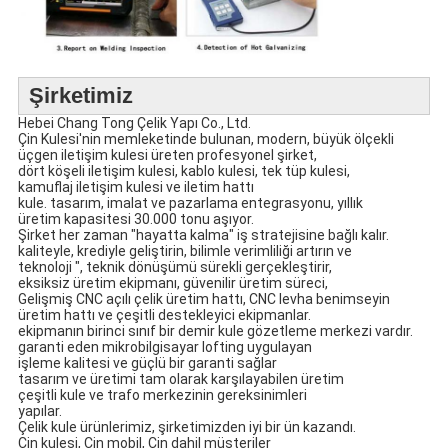
Şirketimiz
Hebei Chang Tong Çelik Yapı Co., Ltd.
Çin Kulesi'nin memleketinde bulunan
,
modern, büyük ölçekli
üçgen iletişim kulesi üreten profesyonel şirket,
dört köşeli iletişim kulesi, kablo kulesi, tek tüp kulesi,
kamuflaj iletişim kulesi ve iletim hattı
kule. tasarım, imalat ve pazarlama entegrasyonu, yıllık
üretim kapasitesi 30.000 tonu aşıyor.
Şirket her zaman "hayatta kalma" iş stratejisine bağlı kalır.
kaliteyle, krediyle geliştirin, bilimle verimliliği artırın ve
teknoloji ", teknik dönüşümü sürekli gerçekleştirir,
eksiksiz üretim ekipmanı, güvenilir üretim süreci,
Gelişmiş CNC açılı çelik üretim hattı, CNC levha benimseyin
üretim hattı ve çeşitli destekleyici ekipmanlar.
ekipmanın birinci sınıf bir demir kule gözetleme merkezi vardır.
garanti eden mikrobilgisayar lofting uygulayan
işleme kalitesi ve güçlü bir garanti sağlar
tasarım ve üretimi tam olarak karşılayabilen üretim
çeşitli kule ve trafo merkezinin gereksinimleri
yapılar.
Çelik kule ürünlerimiz, şirketimizden iyi bir ün kazandı.
Çin kulesi, Çin mobil, Çin dahil müşteriler