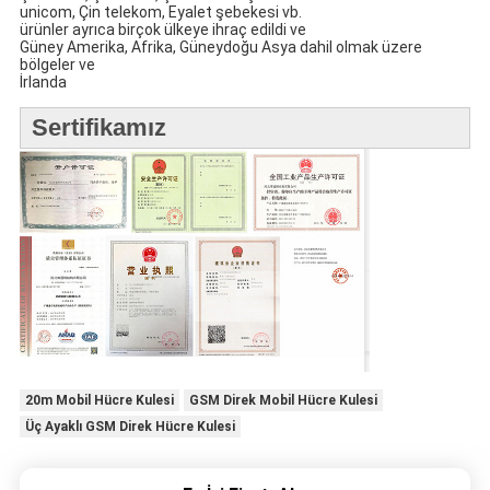
unicom, Çin telekom, Eyalet şebekesi vb.
ürünler ayrıca birçok ülkeye ihraç edildi ve
Güney Amerika, Afrika, Güneydoğu Asya dahil olmak üzere
bölgeler ve
İrlanda
Sertifikamız
20m Mobil Hücre Kulesi
GSM Direk Mobil Hücre Kulesi
Üç Ayaklı GSM Direk Hücre Kulesi